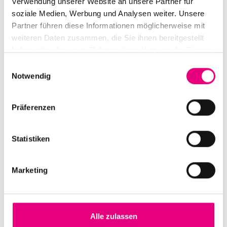
Verwendung unserer Website an unsere Partner für
soziale Medien, Werbung und Analysen weiter. Unsere
Partner führen diese Informationen möglicherweise mit
weiteren Daten zusammen, die Sie ihnen bereitgestellt
Ganz wichtig!
haben oder die sie im Rahmen Ihrer Nutzung der Dienste
gesammelt haben.
Einwilligungsauswahl
100 Prozent der Spenden kommen
Notwendig
Forschungs- oder Therapie-Projekten
und somit jungen Patientinnen und
Patienten zu Gute. Auf unserer
Präferenzen
SILVER LINING-Website findet Ihr
übrigens Einblicke in einige Projekte,
Statistiken
für die sich SILVER LINING und das
Pädiatrische Forschungsnetzwerk in
den letzten Jahren eingesetzt haben.
Marketing
zur Website
Alle zulassen