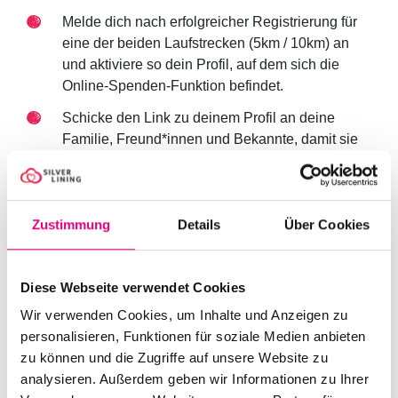
Melde dich nach erfolgreicher Registrierung für
eine der beiden Laufstrecken (5km / 10km) an
und aktiviere so dein Profil, auf dem sich die
Online-Spenden-Funktion befindet.
Schicke den Link zu deinem Profil an deine
Familie, Freund*innen und Bekannte, damit sie
dich unterstützen können.
Sobald Du 50,00 Euro oder mehr gesammelt
hast, wirst du automatisch für den RUN FOR
Zustimmung
Details
Über Cookies
DREAMS Charity-Lauf freigeschaltet.
Nach der Registrierung kannst du übrigens auch ein
Diese Webseite verwendet Cookies
eigenes Lauf-Team, beispielsweise für deinen
Wir verwenden Cookies, um Inhalte und Anzeigen zu
Freundeskreis, deine Familie oder deinen Arbeitgeber,
personalisieren, Funktionen für soziale Medien anbieten
gründen oder auch deine Kinder für die Kinderläufe
zu können und die Zugriffe auf unsere Website zu
anmelden.
analysieren. Außerdem geben wir Informationen zu Ihrer