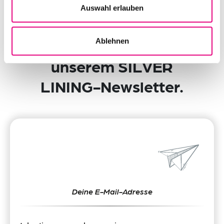
Newsletter
Auswahl erlauben
Bleib auf dem
Laufenden mit
Ablehnen
unserem SILVER
LINING-Newsletter.