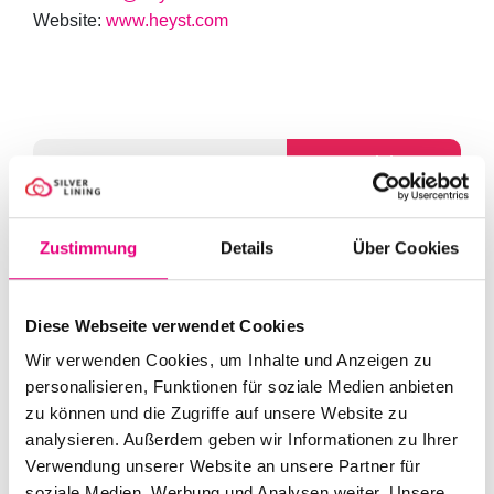
Website:
www.heyst.com
100% sicher
Zustimmung
Details
Über Cookies
Jetzt Chancen
geben!
Diese Webseite verwendet Cookies
Wir verwenden Cookies, um Inhalte und Anzeigen zu
personalisieren, Funktionen für soziale Medien anbieten
Spenden Sie jetzt – und
zu können und die Zugriffe auf unsere Website zu
unterstützen Sie nachhaltig die
analysieren. Außerdem geben wir Informationen zu Ihrer
Versorgung von schwerkranken
Verwendung unserer Website an unsere Partner für
Kindern im Ruhrgebiet. Ihre Spende
soziale Medien, Werbung und Analysen weiter. Unsere